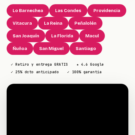
Lo Barnechea
Las Condes
Providencia
Vitacura
La Reina
Peñalolén
San Joaquín
La Florida
Macul
Ñuñoa
San Miguel
Santiago
✓ Retiro y entrega GRATIS
★ 4.6 Google
✓ 25% dcto anticipado
✓ 100% garantía