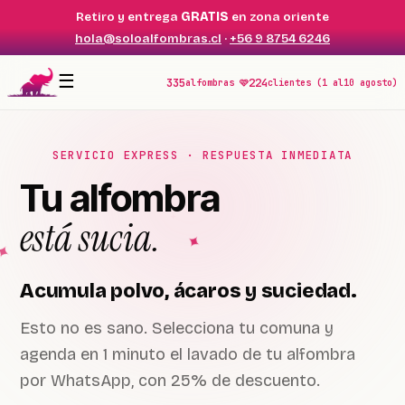
Retiro y entrega
GRATIS
en zona oriente
ontenido
hola@soloalfombras.cl
·
+56 9 8754 6246
☰
335
224
alfombras 🩷
clientes (1 al
10 agosto
)
SERVICIO EXPRESS · RESPUESTA INMEDIATA
Tu alfombra
está sucia.
Acumula polvo, ácaros y suciedad.
Esto no es sano.
Selecciona tu comuna
y
agenda en 1 minuto el lavado de tu alfombra
por WhatsApp, con
25% de descuento
.